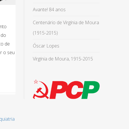
Avante! 84 anos
Centenário de Virgínia de Moura
nto
(1915-2015)
 do
to de
Óscar Lopes
r o seu
Virgínia de Moura, 1915-2015
uiatria