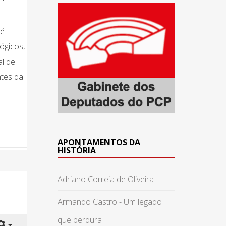
é-
ógicos,
al de
tes da
APONTAMENTOS DA
HISTÓRIA
Adriano Correia de Oliveira
Armando Castro - Um legado
que perdura