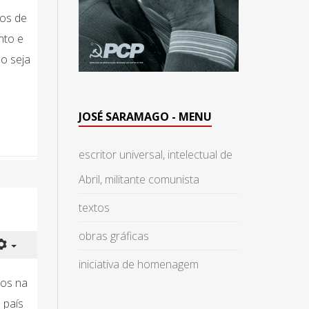
tos de
nto e
o seja
JOSÉ SARAMAGO - MENU
escritor universal, intelectual de
Abril, militante comunista
textos
obras gráficas
iniciativa de homenagem
ios na
 país