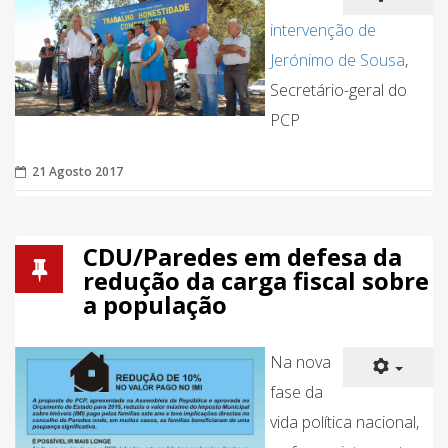
intervenção de
Jerónimo de Sousa
,
Secretário-geral do
PCP
21 Agosto 2017
CDU/Paredes em defesa da
redução da carga fiscal sobre
a população
Na nova
fase da
vida política nacional,