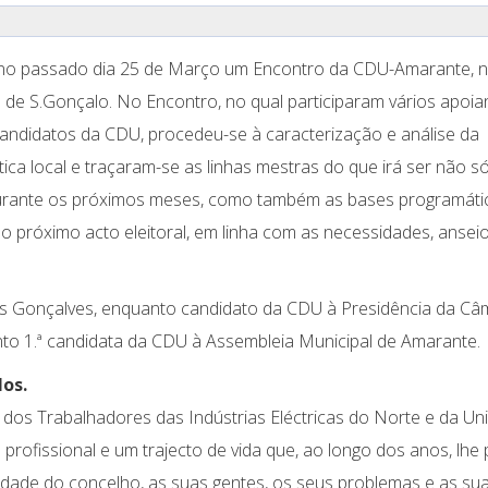
 no passado dia 25 de Março um Encontro da CDU-Amarante, n
 de S.Gonçalo. No Encontro, no qual participaram vários apoia
 candidatos da CDU, procedeu-se à caracterização e análise da
ítica local e traçaram-se as linhas mestras do que irá ser não s
durante os próximos meses, como também as bases programáti
o próximo acto eleitoral, em linha com as necessidades, ansei
os Gonçalves, enquanto candidato da CDU à Presidência da Câ
nto 1.ª candidata da CDU à Assembleia Municipal de Amarante.
los.
to dos Trabalhadores das Indústrias Eléctricas do Norte e da Un
rofissional e um trajecto de vida que, ao longo dos anos, lhe 
dade do concelho, as suas gentes, os seus problemas e as su