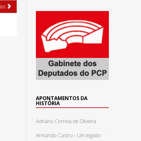
nte
APONTAMENTOS DA
HISTÓRIA
Adriano Correia de Oliveira
Armando Castro - Um legado