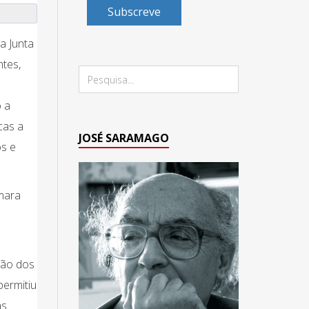
Subscreve
a Junta
ntes,
ó a
cas a
JOSÉ SARAMAGO
os e
mara
ião dos
permitiu
as