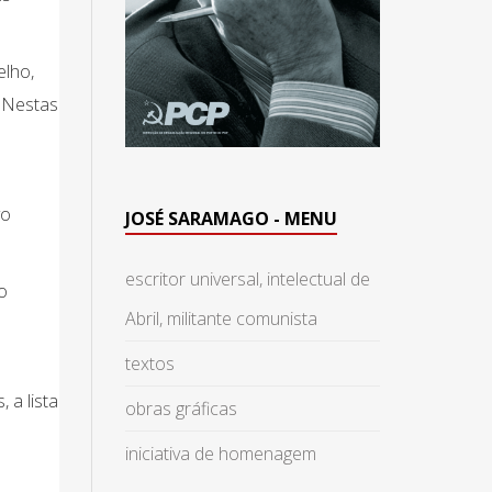
elho,
 Nestas
vo
JOSÉ SARAMAGO - MENU
escritor universal, intelectual de
o
Abril, militante comunista
textos
 a lista
obras gráficas
iniciativa de homenagem