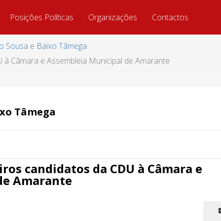
Posições Políticas
Organizações
Contactos
do Sousa e Baixo Tâmega
U à Câmara e Assembleia Municipal de Amarante
aixo Tâmega
iros candidatos da CDU à Câmara e
 de Amarante