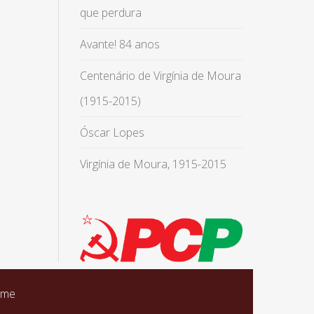
que perdura
Avante! 84 anos
Centenário de Virgínia de Moura
(1915-2015)
Óscar Lopes
Virgínia de Moura, 1915-2015
eme