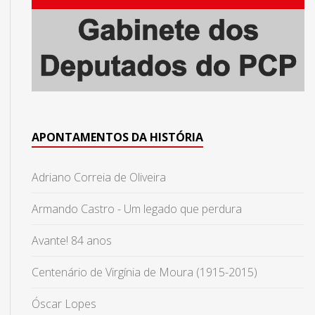
APONTAMENTOS DA HISTÓRIA
Adriano Correia de Oliveira
Armando Castro - Um legado que perdura
Avante! 84 anos
Centenário de Virgínia de Moura (1915-2015)
Óscar Lopes