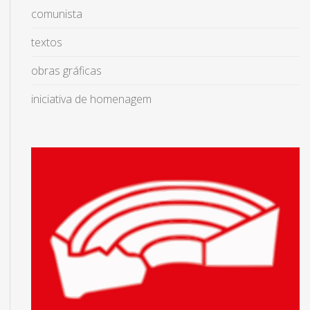
comunista
textos
obras gráficas
iniciativa de homenagem