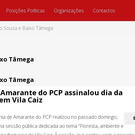
Posições Políticas
Organizações
Contactos
do Sousa e Baixo Tâmega
aixo Tâmega
aixo Tâmega
 Amarante do PCP assinalou dia da
 em Vila Caiz
ia de Amarante do PCP realizou no passado domingo,
ma sessão pública dedicada ao tema “Floresta, ambiente e