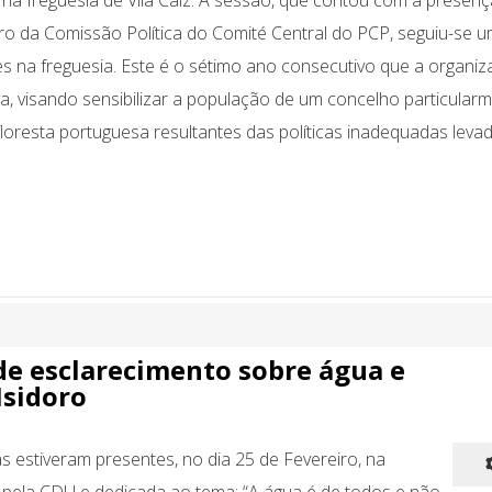
na freguesia de Vila Caiz. À sessão, que contou com a presenç
o da Comissão Política do Comité Central do PCP, seguiu-se 
s na freguesia. Este é o sétimo ano consecutivo que a organi
va, visando sensibilizar a população de um concelho particular
floresta portuguesa resultantes das políticas inadequadas leva
e esclarecimento sobre água e
sidoro
 estiveram presentes, no dia 25 de Fevereiro, na