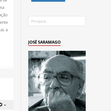
a de
uma
zação
mente
das a
JOSÉ SARAMAGO