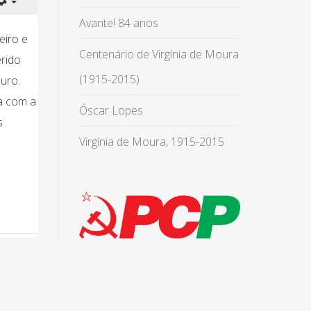
Avante! 84 anos
eiro e
Centenário de Virgínia de Moura
erido
(1915-2015)
Muro.
a com a
Óscar Lopes
s
Virgínia de Moura, 1915-2015