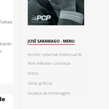
Baldaia
JOSÉ SARAMAGO - MENU
inhando
às
escritor universal, intelectual de
Abril, militante comunista
textos
obras gráficas
iniciativa de homenagem
de