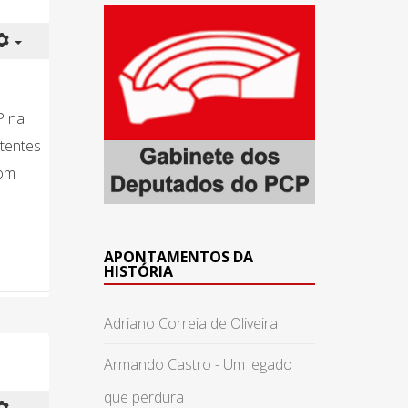
P na
etentes
com
APONTAMENTOS DA
HISTÓRIA
Adriano Correia de Oliveira
Armando Castro - Um legado
que perdura