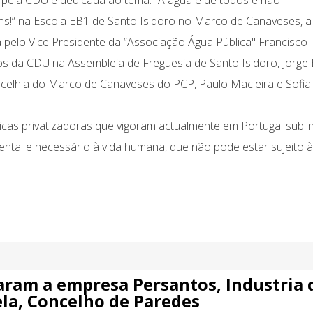
a pela CDU e dedicada ao tema: “A água é de todos e não
ns!” na Escola EB1 de Santo Isidoro no Marco de Canaveses, a
a pelo Vice Presidente da “Associação Água Pública" Francisco
itos da CDU na Assembleia de Freguesia de Santo Isidoro, Jorge 
elhia do Marco de Canaveses do PCP, Paulo Macieira e Sofia
íticas privatizadoras que vigoram actualmente em Portugal subl
ntal e necessário à vida humana, que não pode estar sujeito 
taram a empresa Persantos, Industria 
ela, Concelho de Paredes