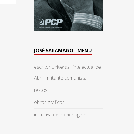
JOSÉ SARAMAGO - MENU
escritor universal, intelectual de
Abril, militante comunista
textos
obras gráficas
iniciativa de homenagem