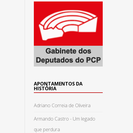
APONTAMENTOS DA
HISTÓRIA
Adriano Correia de Oliveira
Armando Castro - Um legado
que perdura