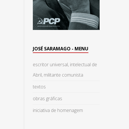
JOSÉ SARAMAGO - MENU
escritor universal, intelectual de
Abril, militante comunista
textos
obras gráficas
iniciativa de homenagem