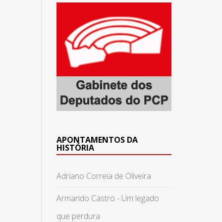
APONTAMENTOS DA
HISTÓRIA
Adriano Correia de Oliveira
Armando Castro - Um legado
que perdura