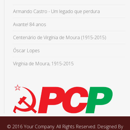
Armando Castro - Um legado que perdura
Avante! 84 anos
Centenário de Virgínia de Moura (1915-2015)
Óscar Lopes
Virgínia de Moura, 1915-2015
© 2016 Your Company. All Rights Reserved. Designed By