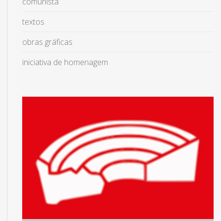
comunista
textos
obras gráficas
iniciativa de homenagem