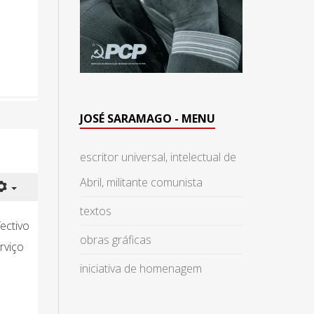
JOSÉ SARAMAGO - MENU
escritor universal, intelectual de
Abril, militante comunista
textos
ectivo
obras gráficas
rviço
iniciativa de homenagem