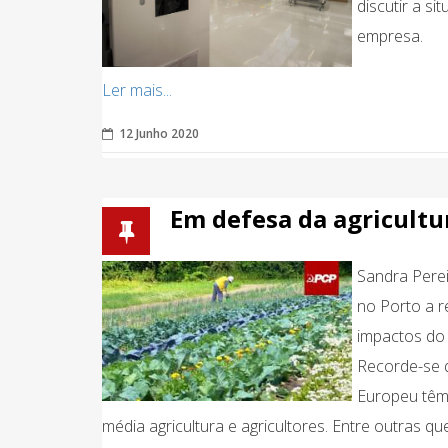
discutir a s
empresa.
Ler mais...
12 Junho 2020
Em defesa da agricultu
Sandra Pere
no Porto a r
impactos do 
Recorde-se 
Europeu têm 
média agricultura e agricultores. Entre outras q