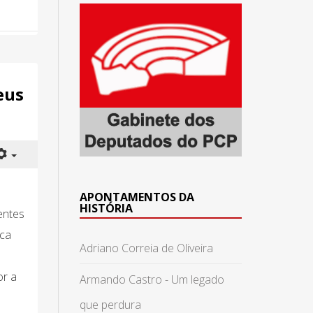
eus
APONTAMENTOS DA
HISTÓRIA
entes
ica
Adriano Correia de Oliveira
or a
Armando Castro - Um legado
que perdura