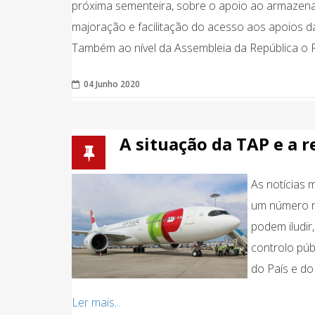
próxima sementeira, sobre o apoio ao armazena
majoração e facilitação do acesso aos apoios d
Também ao nível da Assembleia da República o P
04 Junho 2020
A situação da TAP e a r
As notícias 
um número mu
podem iludir
controlo púb
do País e do
Ler mais...