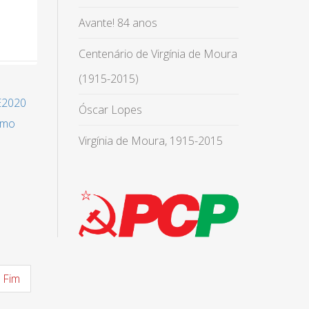
Avante! 84 anos
Centenário de Virgínia de Moura
(1915-2015)
E2020
Óscar Lopes
omo
Virgínia de Moura, 1915-2015
Fim