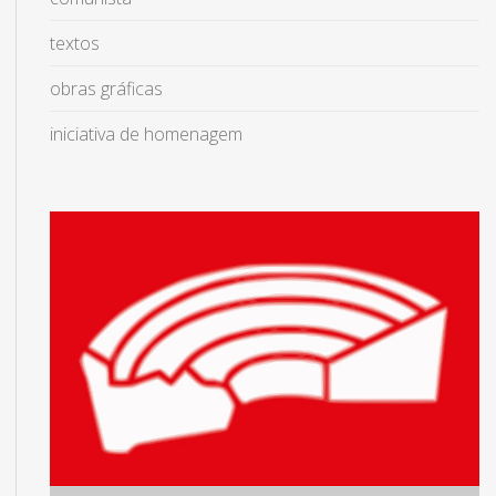
textos
obras gráficas
iniciativa de homenagem