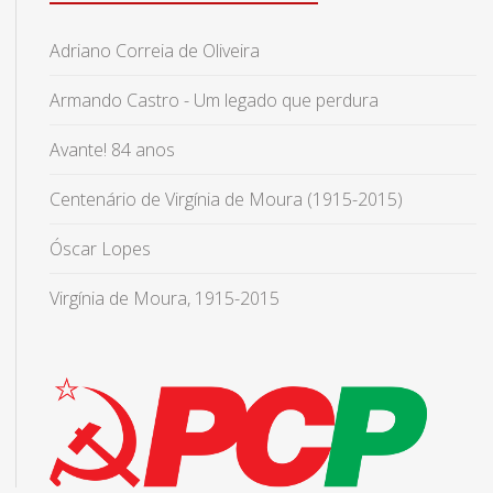
Adriano Correia de Oliveira
Armando Castro - Um legado que perdura
Avante! 84 anos
Centenário de Virgínia de Moura (1915-2015)
Óscar Lopes
Virgínia de Moura, 1915-2015