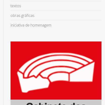
textos
obras gráficas
iniciativa de homenagem