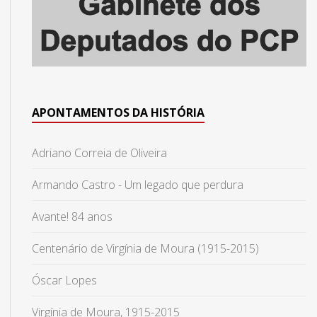
APONTAMENTOS DA HISTÓRIA
Adriano Correia de Oliveira
Armando Castro - Um legado que perdura
Avante! 84 anos
Centenário de Virgínia de Moura (1915-2015)
Óscar Lopes
Virgínia de Moura, 1915-2015