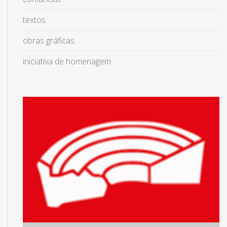
textos
obras gráficas
iniciativa de homenagem