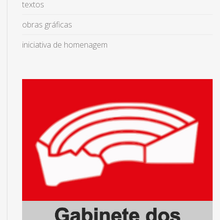
textos
obras gráficas
iniciativa de homenagem