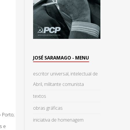
JOSÉ SARAMAGO - MENU
escritor universal, intelectual de
Abril, militante comunista
textos
obras gráficas
 Porto;
iniciativa de homenagem
s e