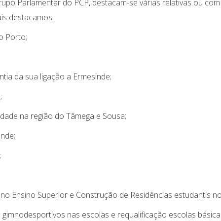
upo Parlamentar do PCP, destacam-se várias relativas ou com
uais destacamos:
o Porto;
tia da sua ligação a Ermesinde;
;
lidade na região do Tâmega e Sousa;
onde;
;
no Ensino Superior e Construção de Residências estudantis no
 gimnodesportivos nas escolas e requalificação escolas básica