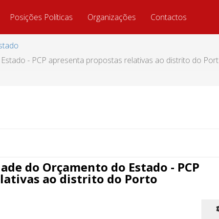
Posições Políticas
Organizações
Contactos
stado
stado - PCP apresenta propostas relativas ao distrito do Por
dade do Orçamento do Estado - PCP
ativas ao distrito do Porto