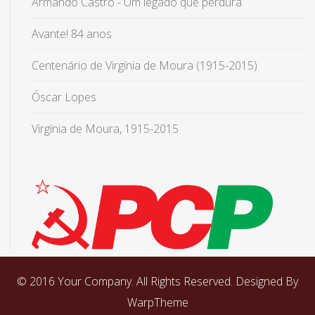
Armando Castro - Um legado que perdura
Avante! 84 anos
Centenário de Virgínia de Moura (1915-2015)
Óscar Lopes
Virgínia de Moura, 1915-2015
© 2016 Your Company. All Rights Reserved. Designed By
WarpTheme