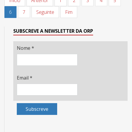
Início
Anterior
1
2
3
4
5
6
7
Seguinte
Fim
SUBSCREVE A NEWSLETTER DA ORP
Nome
*
Email
*
Subscreve