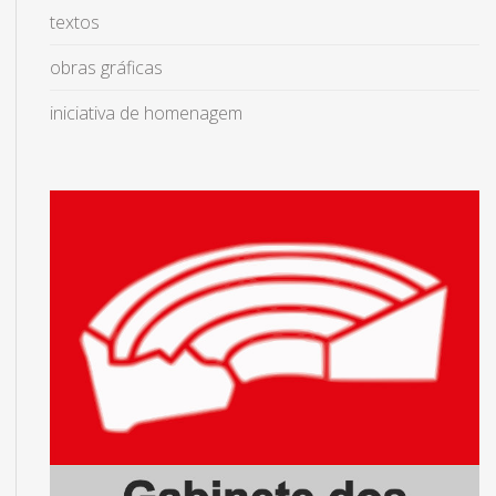
textos
obras gráficas
iniciativa de homenagem