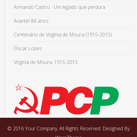
Armando Castro - Um legado que perdura
Avante! 84 anos
Centenário de Virgínia de Moura (1915-2015)
Óscar Lopes
Virgínia de Moura, 1915-2015
© 2016 Your Company. All Rights Reserved. Designed By