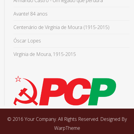
Armando Castro - Um legado que perdura
Avante! 84 anos
Centenário de Virgínia de Moura (1915-2015)
Óscar Lopes
Virgínia de Moura, 1915-2015
© 2016 Your Company. All Rights Reserved. Designed By
WarpTheme