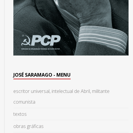
JOSÉ SARAMAGO - MENU
escritor universal, intelectual de Abril, militante
comunista
textos
obras gráficas