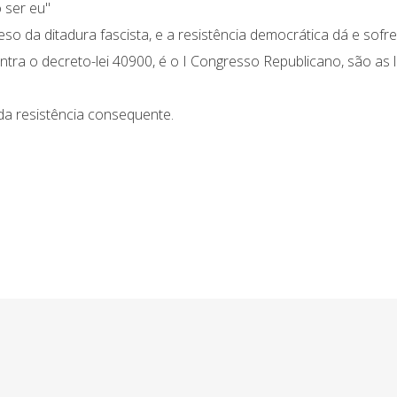
 ser eu"
eso da ditadura fascista, e a resistência democrática dá e sofre
ontra o decreto-lei 40900, é o I Congresso Republicano, são as 
 da resistência consequente.