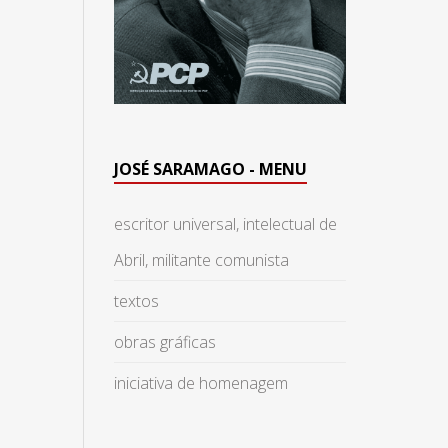
JOSÉ SARAMAGO - MENU
escritor universal, intelectual de
Abril, militante comunista
textos
obras gráficas
iniciativa de homenagem