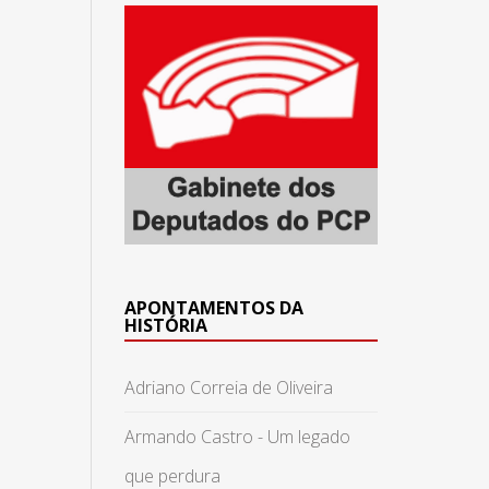
APONTAMENTOS DA
HISTÓRIA
Adriano Correia de Oliveira
Armando Castro - Um legado
que perdura