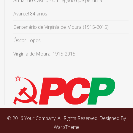
Armando Castro - Um legado que perdura
Avante! 84 anos
Centenário de Virgínia de Moura (1915-2015)
Óscar Lopes
Virgínia de Moura, 1915-2015
© 2016 Your Company. All Rights Reserved. Designed By
WarpTheme