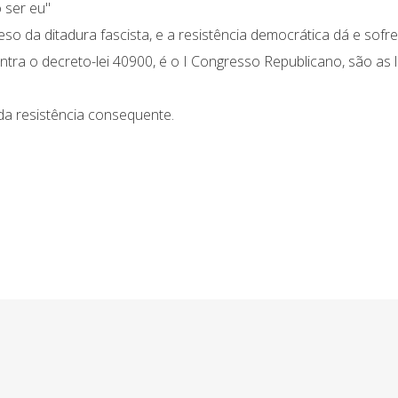
 ser eu"
eso da ditadura fascista, e a resistência democrática dá e sofre
ontra o decreto-lei 40900, é o I Congresso Republicano, são as 
 da resistência consequente.