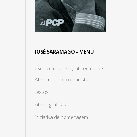
JOSÉ SARAMAGO - MENU
escritor universal, intelectual de
Abril, militante comunista
textos
obras gráficas
iniciativa de homenagem