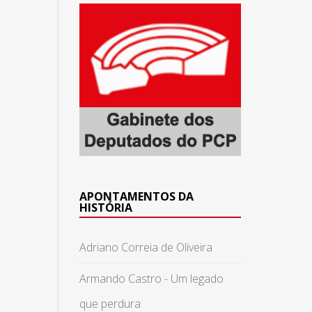
APONTAMENTOS DA
HISTÓRIA
Adriano Correia de Oliveira
Armando Castro - Um legado
que perdura