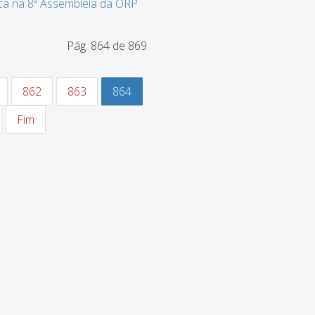
ica na 8ª Assembleia da ORP
Pág. 864 de 869
862
863
864
Fim