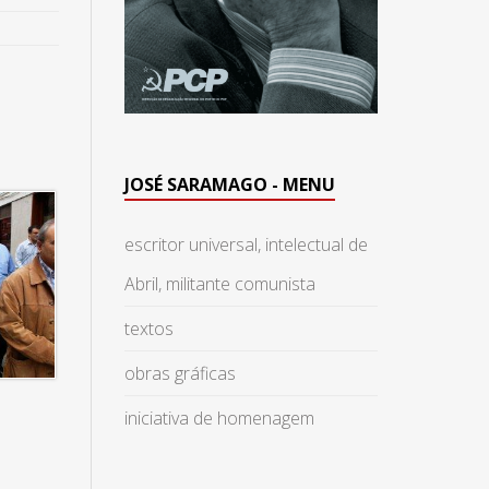
JOSÉ SARAMAGO - MENU
escritor universal, intelectual de
Abril, militante comunista
textos
obras gráficas
iniciativa de homenagem