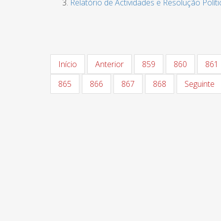
Relatório de Actividades e Resolução Polít
Início
Anterior
859
860
861
865
866
867
868
Seguinte