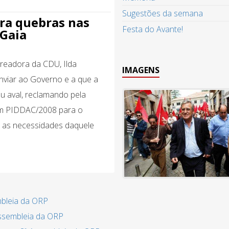
Sugestões da semana
ra quebras nas
Festa do Avante!
 Gaia
ereadora da CDU, Ilda
IMAGENS
nviar ao Governo e a que a
eu aval, reclamando pela
 em PIDDAC/2008 para o
a as necessidades daquele
mbleia da ORP
Assembleia da ORP