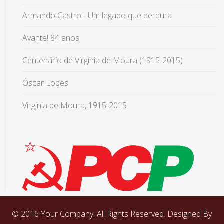
Armando Castro - Um legado que perdura
Avante! 84 anos
Centenário de Virgínia de Moura (1915-2015)
Óscar Lopes
Virgínia de Moura, 1915-2015
© 2016 Your Company. All Rights Reserved. Designed By