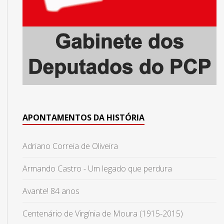
APONTAMENTOS DA HISTÓRIA
Adriano Correia de Oliveira
Armando Castro - Um legado que perdura
Avante! 84 anos
Centenário de Virgínia de Moura (1915-2015)