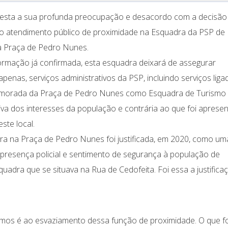
esta a sua profunda preocupação e desacordo com a decisão
o atendimento público de proximidade na Esquadra da PSP de
a Praça de Pedro Nunes.
rmação já confirmada, esta esquadra deixará de assegurar
apenas, serviços administrativos da PSP, incluindo serviços lig
e a morada da Praça de Pedro Nunes como Esquadra de Turismo
iva dos interesses da população e contrária ao que foi aprese
ste local.
ra na Praça de Pedro Nunes foi justificada, em 2020, como um
 presença policial e sentimento de segurança à população de
uadra que se situava na Rua de Cedofeita. Foi essa a justifica
imos é ao esvaziamento dessa função de proximidade. O que fo