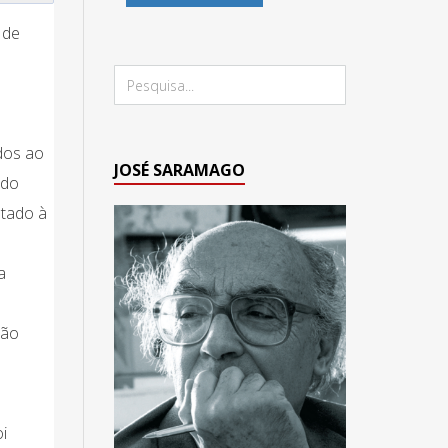
 de
ados ao
JOSÉ SARAMAGO
 do
ntado à
a
ção
i