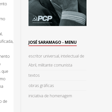
ento
omo
l,
ificada,
JOSÉ SARAMAGO - MENU
escritor universal, intelectual de
amento
a
Abril, militante comunista
s que
textos
smo
obras gráficas
na
iniciativa de homenagem
o de