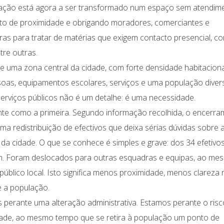
ação está agora a ser transformado num espaço sem atendim
ento de proximidade e obrigando moradores, comerciantes e
as para tratar de matérias que exigem contacto presencial, c
tre outras.
de uma zona central da cidade, com forte densidade habitaciona
soas, equipamentos escolares, serviços e uma população divers
serviços públicos não é um detalhe: é uma necessidade.
te como a primeira. Segundo informação recolhida, o encerr
a redistribuição de efectivos que deixa sérias dúvidas sobre 
 da cidade. O que se conhece é simples e grave: dos 34 efetivo
um. Foram deslocados para outras esquadras e equipas, ao me
úblico local. Isto significa menos proximidade, menos clareza 
e a população.
perante uma alteração administrativa. Estamos perante o risc
ade, ao mesmo tempo que se retira à população um ponto de