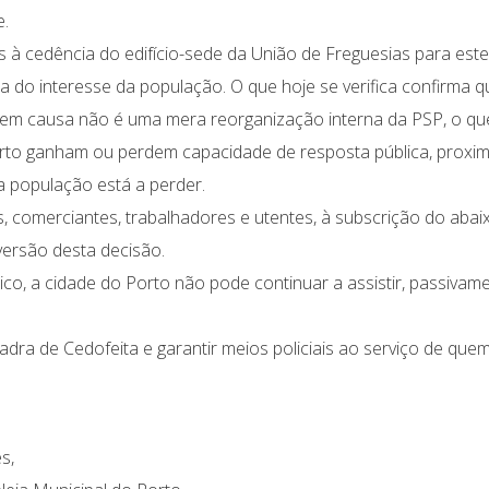
e.
s à cedência do edifício-sede da União de Freguesias para este
 do interesse da população. O que hoje se verifica confirma q
 em causa não é uma mera reorganização interna da PSP, o qu
orto ganham ou perdem capacidade de resposta pública, proxi
a população está a perder.
 comerciantes, trabalhadores e utentes, à subscrição do abai
versão desta decisão.
co, a cidade do Porto não pode continuar a assistir, passivam
dra de Cedofeita e garantir meios policiais ao serviço de quem
s,