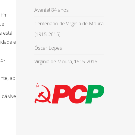
Avante! 84 anos
 fim
Centenário de Virgínia de Moura
ue
e está
(1915-2015)
midade e
Óscar Lopes
xo-
Virgínia de Moura, 1915-2015
ente, ao
 cá vive