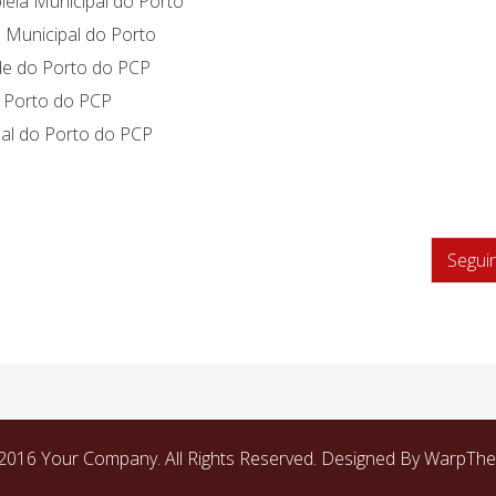
leia Municipal do Porto
a Municipal do Porto
de do Porto do PCP
o Porto do PCP
nal do Porto do PCP
Segui
2016 Your Company. All Rights Reserved. Designed By WarpTh