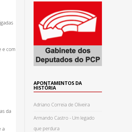
ligadas
e e com
APONTAMENTOS DA
HISTÓRIA
Adriano Correia de Oliveira
nas da
Armando Castro - Um legado
que perdura
e a