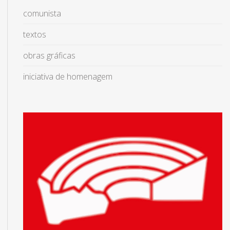
comunista
textos
obras gráficas
iniciativa de homenagem