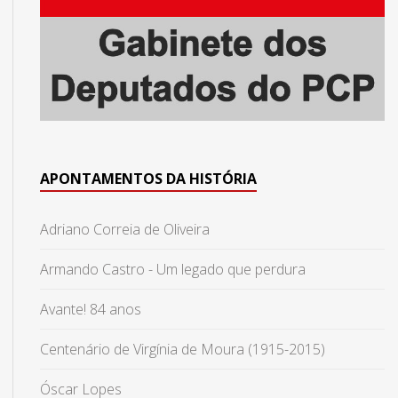
APONTAMENTOS DA HISTÓRIA
Adriano Correia de Oliveira
Armando Castro - Um legado que perdura
Avante! 84 anos
Centenário de Virgínia de Moura (1915-2015)
Óscar Lopes