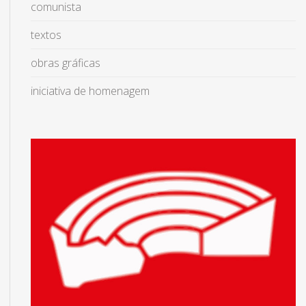
comunista
textos
obras gráficas
iniciativa de homenagem