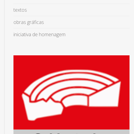
textos
obras gráficas
iniciativa de homenagem