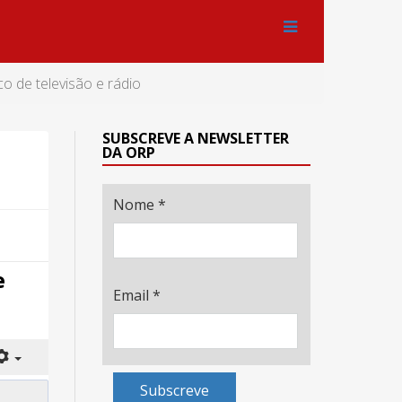
o de televisão e rádio
SUBSCREVE A NEWSLETTER
DA ORP
Nome
*
e
Email
*
Subscreve