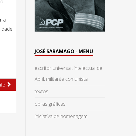
do
r a
lidade
JOSÉ SARAMAGO - MENU
escritor universal, intelectual de
Abril, militante comunista
nte
textos
obras gráficas
iniciativa de homenagem