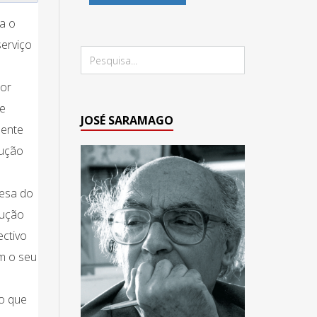
a o
erviço
por
se
JOSÉ SARAMAGO
mente
dução
fesa do
dução
ectivo
om o seu
co que