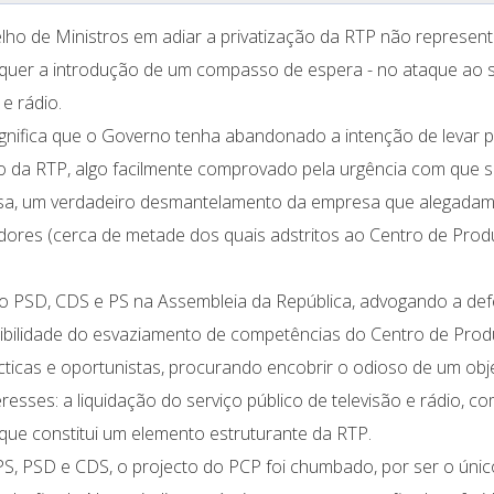
lho de Ministros em adiar a privatização da RTP não represent
uer a introdução de um compasso de espera - no ataque ao s
 e rádio.
ignifica que o Governo tenha abandonado a intenção de levar 
ão da RTP, algo facilmente comprovado pela urgência com que 
esa, um verdadeiro desmantelamento da empresa que alegada
dores (cerca de metade dos quais adstritos ao Centro de Pro
do PSD, CDS e PS na Assembleia da República, advogando a de
ssibilidade do esvaziamento de competências do Centro de Pro
icas e oportunistas, procurando encobrir o odioso de um obj
resses: a liquidação do serviço público de televisão e rádio, c
 que constitui um elemento estruturante da RTP.
S, PSD e CDS, o projecto do PCP foi chumbado, por ser o úni