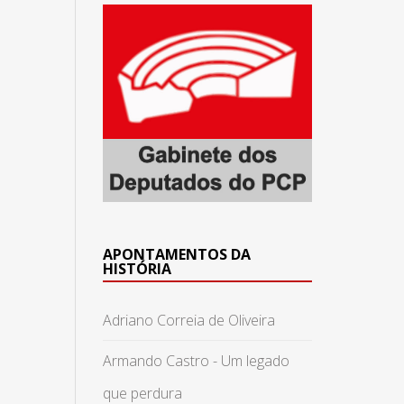
APONTAMENTOS DA
HISTÓRIA
Adriano Correia de Oliveira
Armando Castro - Um legado
que perdura