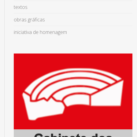
textos
obras gráficas
iniciativa de homenagem