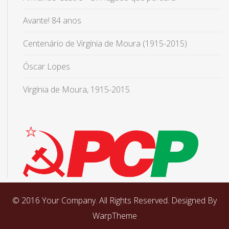
Avante! 84 anos
Centenário de Virgínia de Moura (1915-2015)
Óscar Lopes
Virgínia de Moura, 1915-2015
© 2016 Your Company. All Rights Reserved. Designed By
WarpTheme