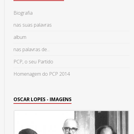
Biografia
nas suas palavras
album
nas palavras de...
PCP, o seu Partido
Homenagem do PCP 2014
OSCAR LOPES - IMAGENS