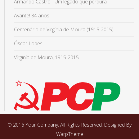
Armando Castro - Um legado que perdura
Avante! 84 anos
Centenário de Virgínia de Moura (1915-2015)
Óscar Lopes
Virgínia de Moura, 1915-2015
© 2016 Your Company. All Rights Reserved. Designed By
WarpTheme