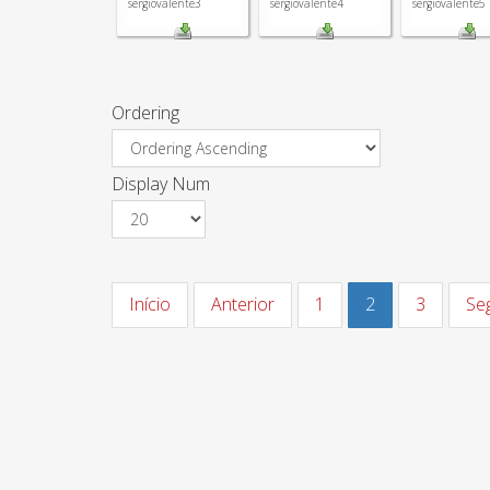
sergiovalente3
sergiovalente4
sergiovalente5
Ordering
Display Num
Início
Anterior
1
2
3
Se