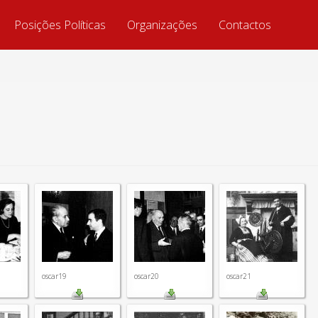
Posições Políticas
Organizações
Contactos
oscar19
oscar20
oscar21