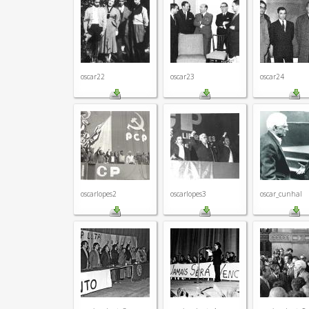
oscar22
oscar23
oscar24
oscarlopes2
oscarlopes3
oscar_cunhal