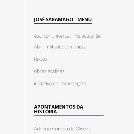
JOSÉ SARAMAGO - MENU
escritor universal, intelectual de
Abril, militante comunista
textos
obras gráficas
iniciativa de homenagem
APONTAMENTOS DA
HISTÓRIA
Adriano Correia de Oliveira