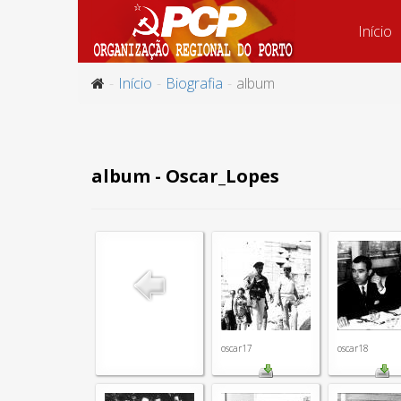
Início
Início
Biografia
album
album - Oscar_Lopes
oscar17
oscar18