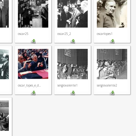
oscar25
oscar25_2
oscarlopes1
oscar_lopes_e_d...
sergiovalente1
sergiovalente2