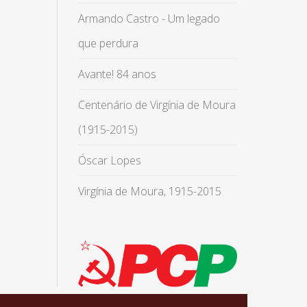
Armando Castro - Um legado
que perdura
Avante! 84 anos
Centenário de Virgínia de Moura
(1915-2015)
Óscar Lopes
Virgínia de Moura, 1915-2015