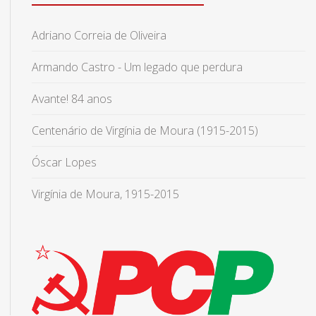
Adriano Correia de Oliveira
Armando Castro - Um legado que perdura
Avante! 84 anos
Centenário de Virgínia de Moura (1915-2015)
Óscar Lopes
Virgínia de Moura, 1915-2015