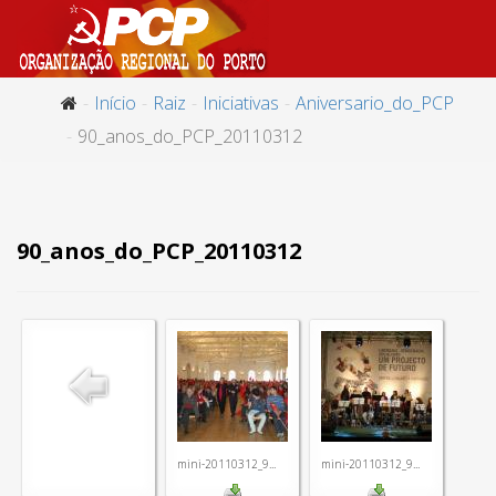
Início
Raiz
Iniciativas
Aniversario_do_PCP
90_anos_do_PCP_20110312
90_anos_do_PCP_20110312
mini-20110312_9...
mini-20110312_9...