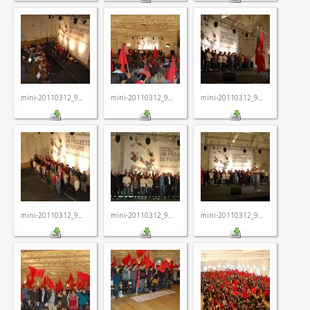
mini-20110312_9...
mini-20110312_9...
mini-20110312_9...
mini-20110312_9...
mini-20110312_9...
mini-20110312_9...