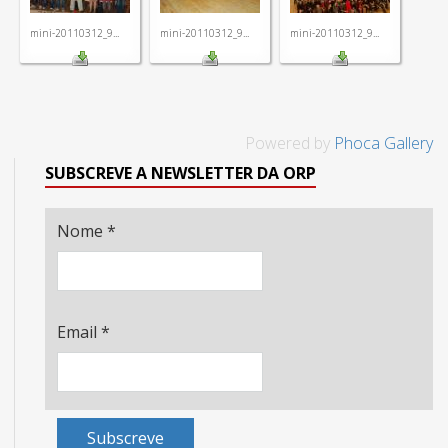
mini-20110312_9...
mini-20110312_9...
mini-20110312_9...
Powered by
Phoca Gallery
SUBSCREVE A NEWSLETTER DA ORP
Nome
*
Email
*
Subscreve